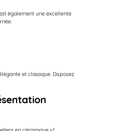
t est également une excellente
rnée.
légante et classique. Disposez
ésentation
tiers en céramique »]