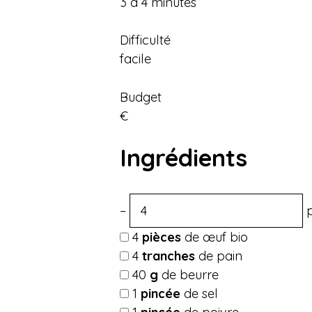
3 à 4 minutes
Difficulté
facile
Budget
€
Ingrédients
–
4
pièces
de œuf bio
4
tranches
de pain
40
g
de beurre
1
pincée
de sel