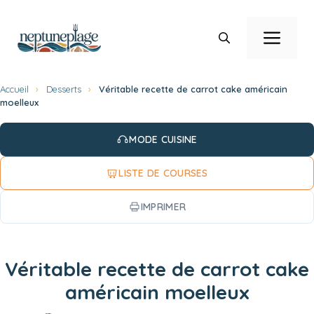
Aller
au
Men
contenu
Accueil
›
Desserts
›
Véritable recette de carrot cake américain
moelleux
MODE CUISINE
LISTE DE COURSES
IMPRIMER
Véritable recette de carrot cake
américain moelleux