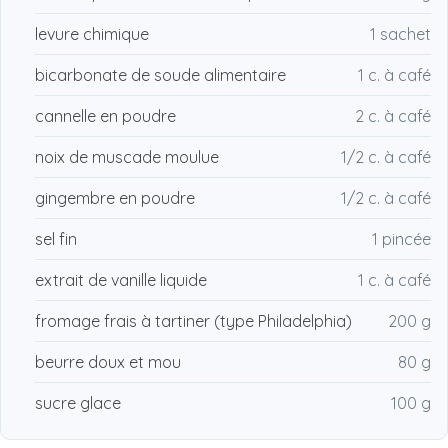
levure chimique
1 sachet
bicarbonate de soude alimentaire
1 c. à café
cannelle en poudre
2 c. à café
noix de muscade moulue
1/2 c. à café
gingembre en poudre
1/2 c. à café
sel fin
1 pincée
extrait de vanille liquide
1 c. à café
fromage frais à tartiner (type Philadelphia)
200 g
beurre doux et mou
80 g
sucre glace
100 g