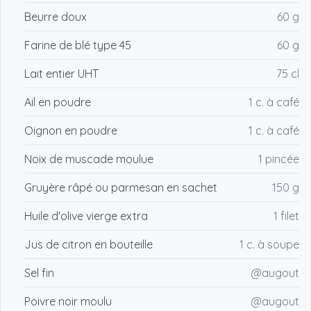
Beurre doux
60 g
Farine de blé type 45
60 g
Lait entier UHT
75 cl
Ail en poudre
1 c. à café
Oignon en poudre
1 c. à café
Noix de muscade moulue
1 pincée
Gruyère râpé ou parmesan en sachet
150 g
Huile d'olive vierge extra
1 filet
Jus de citron en bouteille
1 c. à soupe
Sel fin
@augout
Poivre noir moulu
@augout