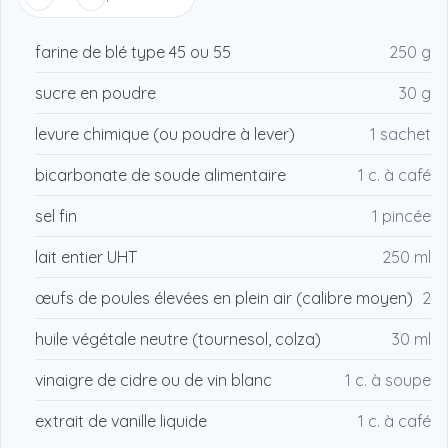
farine de blé type 45 ou 55
250 g
sucre en poudre
30 g
levure chimique (ou poudre à lever)
1 sachet
bicarbonate de soude alimentaire
1 c. à café
sel fin
1 pincée
lait entier UHT
250 ml
œufs de poules élevées en plein air (calibre moyen)
2
huile végétale neutre (tournesol, colza)
30 ml
vinaigre de cidre ou de vin blanc
1 c. à soupe
extrait de vanille liquide
1 c. à café