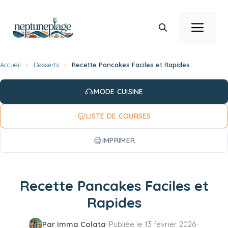
Aller
au
Men
contenu
Accueil
›
Desserts
›
Recette Pancakes Faciles et Rapides
MODE CUISINE
LISTE DE COURSES
IMPRIMER
Recette Pancakes Faciles et
Rapides
Par Imma Colata
•
Publiée le
13 février 2026
•