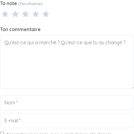
Ta note
(facultative)
1 étoile
2 étoiles
3 étoiles
4 étoiles
5 étoiles
Ton commentaire
Nom
E-
mail