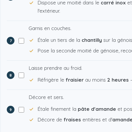
Dispose une moitié dans le
carré inox
et
l'extérieur.
Garnis en couches.
Étale un tiers de la
chantilly
sur la génois
7
Pose la seconde moitié de génoise, recouv
Laisse prendre au froid.
8
Réfrigère le
fraisier
au moins
2 heures
—
Décore et sers.
Étale finement la
pâte d'amande
et pose
9
Décore de
fraises
entières et d'
amandes