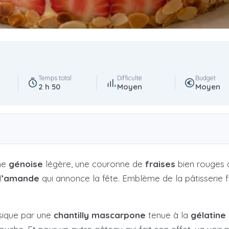
Temps total
Difficulté
Budget
2 h 50
Moyen
Moyen
une
génoise
légère, une couronne de
fraises
bien rouges 
d’amande
qui annonce la fête. Emblème de la pâtisserie f
sique par une
chantilly mascarpone
tenue à la
gélatine