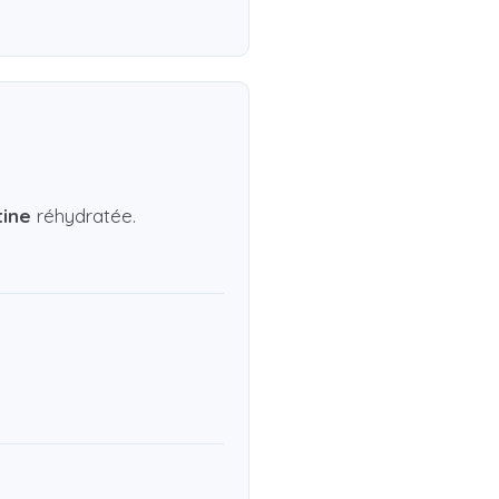
tine
réhydratée.