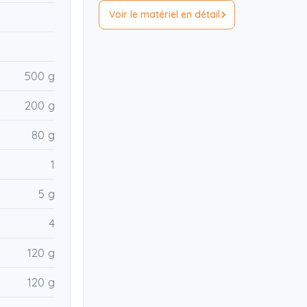
Voir le matériel en détail
500 g
200 g
80 g
1
5 g
4
120 g
120 g