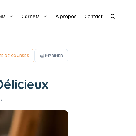
ons
Carnets
À propos
Contact
TE DE COURSES
IMPRIMER
Délicieux
s