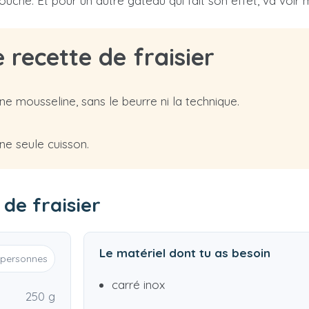
uche. Et pour un autre gâteau qui fait son effet, va voir
 recette de fraisier
une mousseline, sans le beurre ni la technique.
ne seule cuisson.
 de fraisier
Le matériel dont tu as besoin
personnes
carré inox
250 g