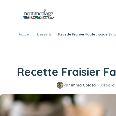
Aller
au
contenu
Accueil
›
Desserts
›
Recette Fraisier Facile : guide Sim
Recette Fraisier Fa
Par Imma Colata
•
Publiée le