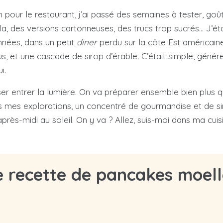
h pour le restaurant, j’ai passé des semaines à tester, go
a, des versions cartonneuses, des trucs trop sucrés… J’éta
nnées, dans un petit
diner
perdu sur la côte Est américain
, et une cascade de sirop d’érable. C’était simple, génér
i.
sser entrer la lumière. On va préparer ensemble bien plus q
utes mes explorations, un concentré de gourmandise et de si
n après-midi au soleil. On y va ? Allez, suis-moi dans ma c
re recette de pancakes moell