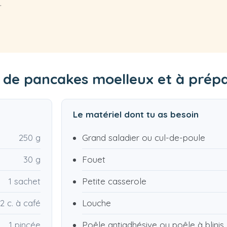
.
e de pancakes moelleux et à prép
Le matériel dont tu as besoin
250 g
Grand saladier ou cul-de-poule
30 g
Fouet
1 sachet
Petite casserole
2 c. à café
Louche
1 pincée
Poêle antiadhésive ou poêle à blinis