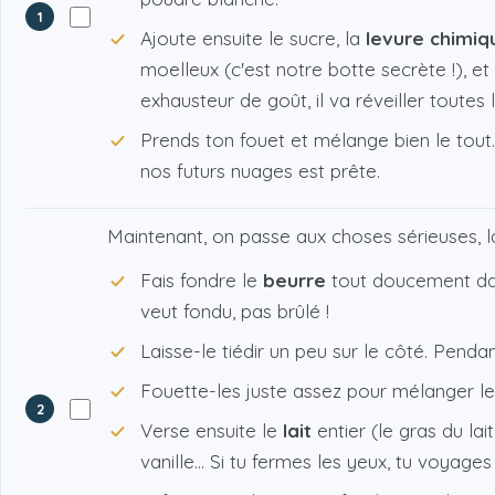
1
Ajoute ensuite le sucre, la
levure chimiq
moelleux (c'est notre botte secrète !), et
exhausteur de goût, il va réveiller toutes 
Prends ton fouet et mélange bien le tout.
nos futurs nuages est prête.
Maintenant, on passe aux choses sérieuses, l
Fais fondre le
beurre
tout doucement dan
veut fondu, pas brûlé !
Laisse-le tiédir un peu sur le côté. Penda
Fouette-les juste assez pour mélanger le 
2
Verse ensuite le
lait
entier (le gras du lai
vanille... Si tu fermes les yeux, tu voyag