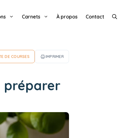
ons
Carnets
À propos
Contact
TE DE COURSES
IMPRIMER
à préparer