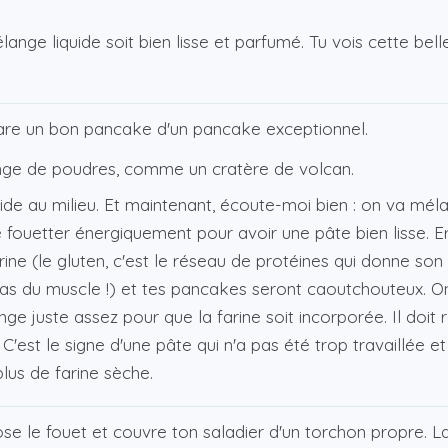
ange liquide soit bien lisse et parfumé. Tu vois cette bel
sépare un bon pancake d'un pancake exceptionnel.
lange de poudres, comme un cratère de volcan.
ide au milieu. Et maintenant, écoute-moi bien : on va méla
 de fouetter énergiquement pour avoir une pâte bien lisse. E
rine (le gluten, c'est le réseau de protéines qui donne son 
pas du muscle !) et tes pancakes seront caoutchouteux. O
nge juste assez pour que la farine soit incorporée. Il doit
C'est le signe d'une pâte qui n'a pas été trop travaillée et
plus de farine sèche.
e le fouet et couvre ton saladier d'un torchon propre. La