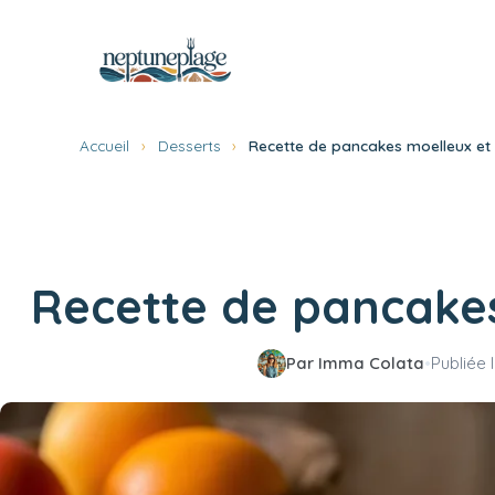
Aller
au
contenu
Accueil
›
Desserts
›
Recette de pancakes moelleux et 
Recette de pancakes
Par Imma Colata
•
Publiée 