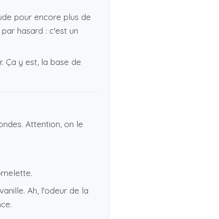
ude pour encore plus de
à par hasard : c'est un
. Ça y est, la base de
des. Attention, on le
omelette.
anille. Ah, l'odeur de la
nce.