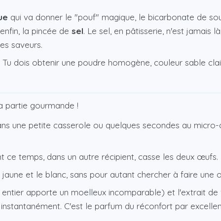
ue
qui va donner le "pouf" magique, le bicarbonate de so
 enfin, la pincée de
sel
. Le sel, en pâtisserie, n'est jamais l
les saveurs.
 Tu dois obtenir une poudre homogène, couleur sable clair
a partie gourmande !
s une petite casserole ou quelques secondes au micro-on
nt ce temps, dans un autre récipient, casse les deux œufs.
jaune et le blanc, sans pour autant chercher à faire une 
t entier apporte un moelleux incomparable) et l'extrait de v
es instantanément. C'est le parfum du réconfort par excelle