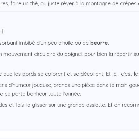
res, faire un thé, ou juste rêver à la montagne de crêpes q
f.
sorbant imbibé d'un peu d'huile ou de
beurre
.
n mouvement circulaire du poignet pour bien la répartir su
e que les bords se colorent et se décollent. Et là… c'est l
e sens d'humeur joueuse, prends une pièce dans ta main gau
que ça porte bonheur toute l'année.
es et fais-la glisser sur une grande assiette. Et on reco