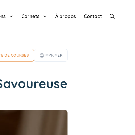
ons
Carnets
À propos
Contact
TE DE COURSES
IMPRIMER
 Savoureuse