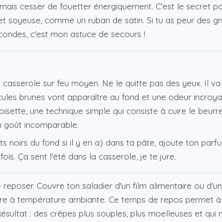
mais cesser de fouetter énergiquement. C'est le secret pou
e et soyeuse, comme un ruban de satin. Si tu as peur des 
condes, c'est mon astuce de secours !
casserole sur feu moyen. Ne le quitte pas des yeux. Il va 
icules brunes vont apparaître au fond et une odeur incroya
noisette, une technique simple qui consiste à cuire le beurr
n goût incomparable.
 noirs du fond si il y en a) dans ta pâte, ajoute ton parf
is. Ça sent l'été dans la casserole, je te jure.
e reposer. Couvre ton saladier d'un film alimentaire ou d'
eure à température ambiante. Ce temps de repos permet à 
Résultat : des crêpes plus souples, plus moelleuses et qui 