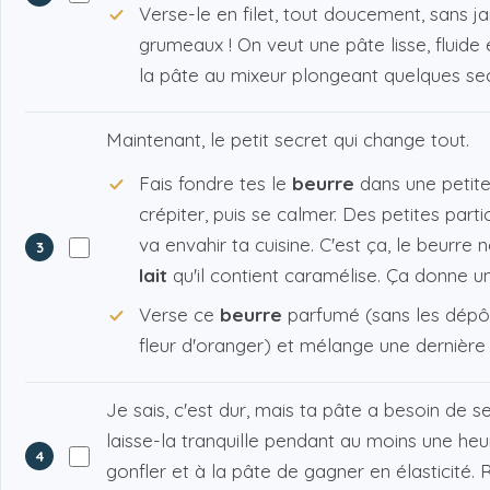
Verse-le en filet, tout doucement, sans ja
grumeaux ! On veut une pâte lisse, fluid
la pâte au mixeur plongeant quelques se
Maintenant, le petit secret qui change tout.
Fais fondre tes le
beurre
dans une petite 
crépiter, puis se calmer. Des petites part
va envahir ta cuisine. C'est ça, le beurre 
3
lait
qu'il contient caramélise. Ça donne u
Verse ce
beurre
parfumé (sans les dépôts
fleur d'oranger) et mélange une dernière fo
Je sais, c'est dur, mais ta pâte a besoin de s
laisse-la tranquille pendant au moins une h
4
gonfler et à la pâte de gagner en élasticité. 