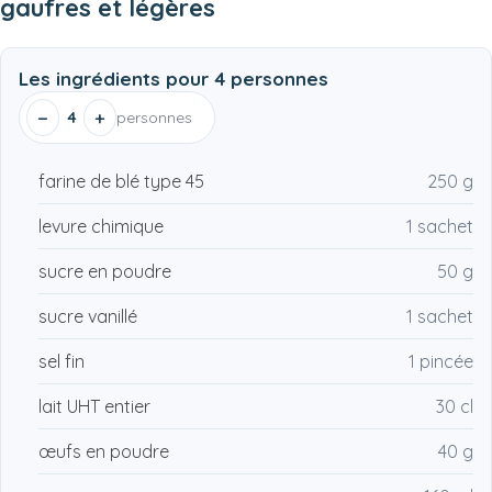
gaufres et légères
Les ingrédients pour
4 personnes
−
+
4
personnes
farine de blé type 45
250 g
levure chimique
1 sachet
sucre en poudre
50 g
sucre vanillé
1 sachet
sel fin
1 pincée
lait UHT entier
30 cl
œufs en poudre
40 g