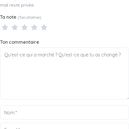
mail reste privée.
Ta note
(facultative)
1 étoile
2 étoiles
3 étoiles
4 étoiles
5 étoiles
Ton commentaire
Nom
E-