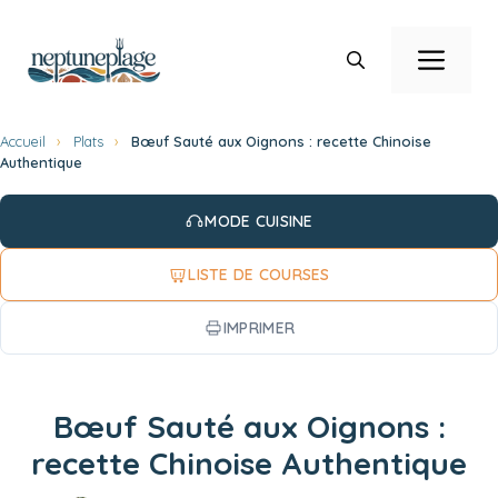
Aller
au
Men
contenu
Accueil
›
Plats
›
Bœuf Sauté aux Oignons : recette Chinoise
Authentique
MODE CUISINE
LISTE DE COURSES
IMPRIMER
Bœuf Sauté aux Oignons :
recette Chinoise Authentique