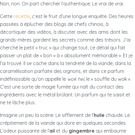
Non, non. On part chercher l’authentique. Le vrai de vrai.
Cette
recette
, c’est le fruit d’une longue enquête. Des heures
passées à éplucher des blogs de chefs chinois, à
décortiquer des vidéos, à discuter avec des amis dont les
grands-mères gardent les secrets comme des trésors. J’ai
cherché le petit « truc » qui change tout, ce détail qui fait
passer un plat de « bon » à « absolument mémorable ». Et je
l’ai trouvé. Il se cache dans la tendreté de la viande, dans la
caramélisation parfaite des oignons, et dans ce parfum
indéfinissable qu’on appelle le
wok hei
, le « souffle du wok ».
C’est une sorte de magie fumée qui naît du contact des
ingrédients avec le métal brûlant. Un parfum qui te saisit et
ne te lâche plus.
Imagine un peu la scène. Le sifflement de l’
huile
chaude. Le
crépitement de la viande qui dore en quelques secondes.
L’odeur puissante de l’
ail
et du
gingembre
qui embaume