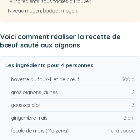
14 ingrédients, tous faciles à trouver.
Niveau moyen, budget moyen.
Voici comment réaliser la recette de
bœuf sauté aux oignons
Les ingrédients pour
4 personnes
bavette ou faux-filet de bœuf
500 g
gros oignons jaunes
2
gousses d'ail
3
gingembre frais
2 cm
fécule de maïs (Maïzena)
1 c. à soupe