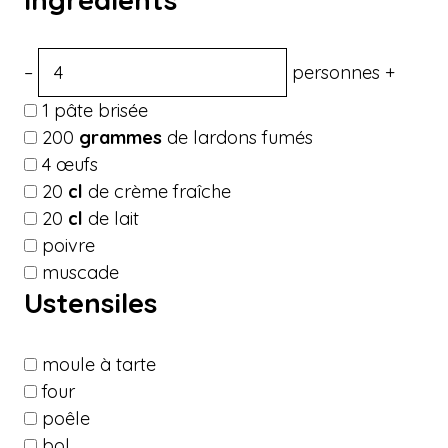
–
personnes
+
1
pâte brisée
200
grammes
de lardons fumés
4
œufs
20
cl
de crème fraîche
20
cl
de lait
poivre
muscade
Ustensiles
moule à tarte
four
poêle
bol