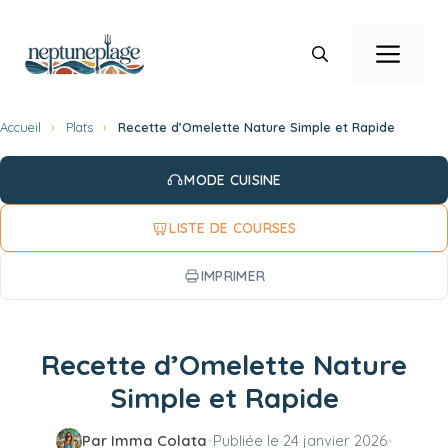
Aller
au
Men
contenu
Accueil
›
Plats
›
Recette d’Omelette Nature Simple et Rapide
MODE CUISINE
LISTE DE COURSES
IMPRIMER
Recette d’Omelette Nature
Simple et Rapide
Par Imma Colata
•
Publiée le
24 janvier 2026
•