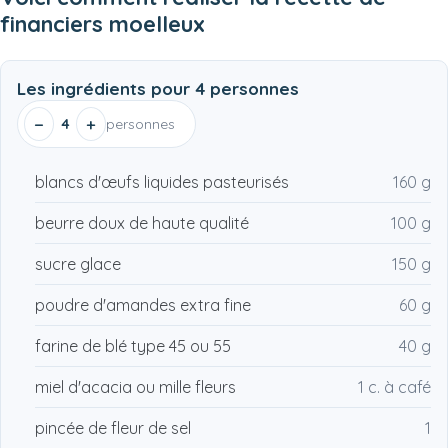
financiers moelleux
Les ingrédients pour
4 personnes
−
+
4
personnes
blancs d'œufs liquides pasteurisés
160 g
beurre doux de haute qualité
100 g
sucre glace
150 g
poudre d'amandes extra fine
60 g
farine de blé type 45 ou 55
40 g
miel d'acacia ou mille fleurs
1 c. à café
pincée de fleur de sel
1