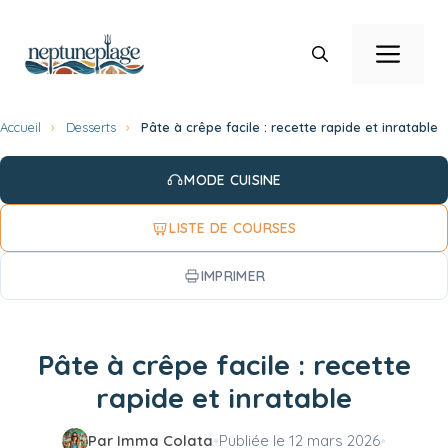
Aller
au
Men
contenu
Accueil
›
Desserts
›
Pâte à crêpe facile : recette rapide et inratable
MODE CUISINE
LISTE DE COURSES
IMPRIMER
Pâte à crêpe facile : recette
rapide et inratable
Par Imma Colata
•
Publiée le
12 mars 2026
•