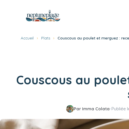
Aller
au
contenu
Accueil
›
Plats
›
Couscous au poulet et merguez : rece
Couscous au poulet 
Par Imma Colata
•
Publiée 