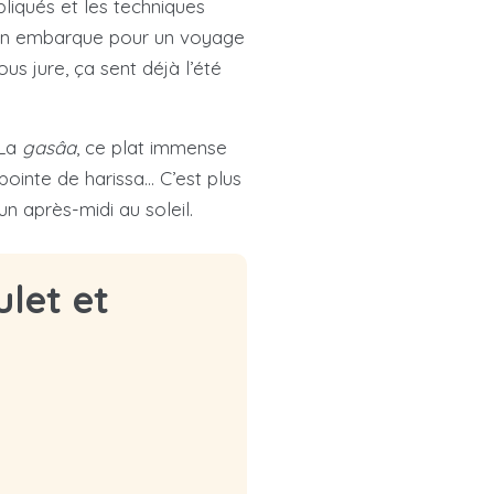
liqués et les techniques
es. On embarque pour un voyage
us jure, ça sent déjà l’été
 La
gasâa
, ce plat immense
pointe de harissa… C’est plus
un après-midi au soleil.
ulet et