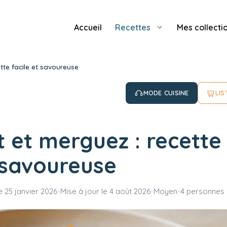
Accueil
Recettes
Mes collecti
tte facile et savoureuse
MODE CUISINE
LIS
et merguez : recette 
savoureuse
le
25 janvier 2026
•
Mise à jour le
4 août 2026
•
Moyen
•
4 personnes