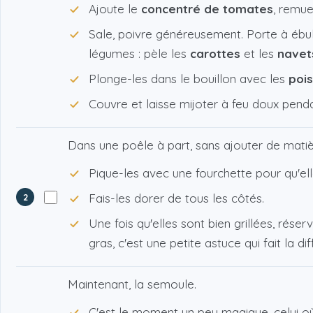
Ajoute le
concentré de tomates
, remue
Sale, poivre généreusement. Porte à ébull
légumes : pèle les
carottes
et les
navet
Plonge-les dans le bouillon avec les
pois
Couvre et laisse mijoter à feu doux pend
Dans une poêle à part, sans ajouter de matièr
Pique-les avec une fourchette pour qu'ell
Fais-les dorer de tous les côtés.
2
Une fois qu'elles sont bien grillées, réser
gras, c'est une petite astuce qui fait la di
Maintenant, la semoule.
C'est le moment un peu magique, celui où o