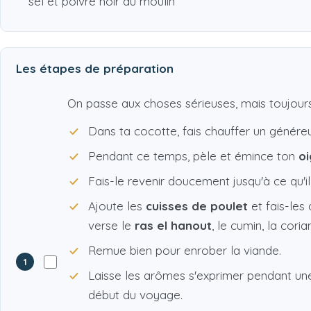
sel et poivre noir du moulin
Les étapes de préparation
On passe aux choses sérieuses, mais toujours
Dans ta cocotte, fais chauffer un généreux 
Pendant ce temps, pèle et émince ton
o
Fais-le revenir doucement jusqu'à ce qu'il
Ajoute les
cuisses de poulet
et fais-les
verse le
ras el hanout
, le cumin, la cori
Remue bien pour enrober la viande.
1
Laisse les arômes s'exprimer pendant une 
début du voyage.