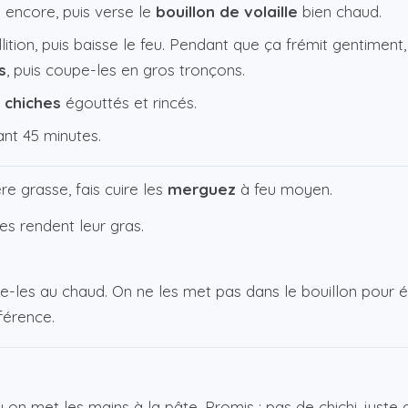
 encore, puis verse le
bouillon de volaille
bien chaud.
ition, puis baisse le feu. Pendant que ça frémit gentiment
s
, puis coupe-les en gros tronçons.
 chiches
égouttés et rincés.
ant 45 minutes.
e grasse, fais cuire les
merguez
à feu moyen.
es rendent leur gras.
ve-les au chaud. On ne les met pas dans le bouillon pour évi
fférence.
n met les mains à la pâte. Promis : pas de chichi, juste du