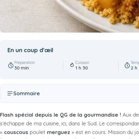
En un coup d'œil
Préparation
Cuisson
Temp
30 min
1 h 30
2 h
Sommaire
Flash spécial depuis le QG de la gourmandise !
Aux de
s’échappe de ma cuisine, ici, dans le Sud. Le correspondant
«
couscous
poulet
merguez
» est en cours. Mission du j